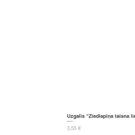
Uzgalis "Ziedlapiņa taisna li
Cena
3,55 €