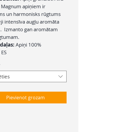
 Magnum apiņiem ir
ms un harmonisks rūgtums
ēji intensīva augļu aromāta
. Izmanto gan aromātam
ūgtumam.
daļas:
Apiņi 100%
ES
*
ēties
Pievienot grozam