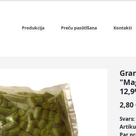
x.lv
P - Pk. 9:00 - 17:00, S - 9:00 - 14:00, Sv. - slēgts
Produkcija
Preču pasūtīšana
Kontakti
Gran
"Ma
12,
2,80
Svars:
Artiku
Par p