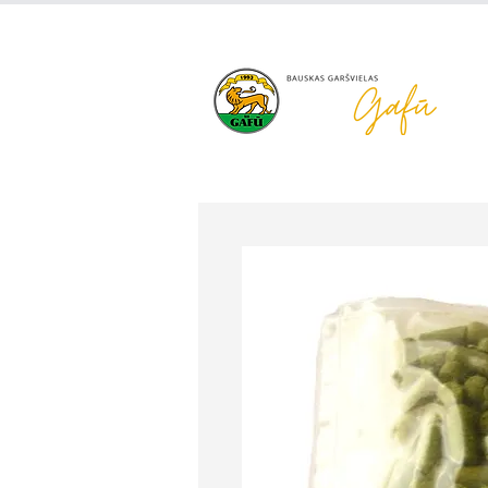
+371 63 922 465
gafu@inbo