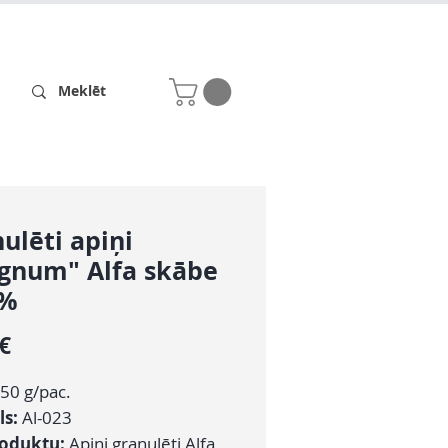
Receptes
Par mums
ulēti apiņi
gnum" Alfa skābe
9%
Cena
 €
50 g/pac.
ls:
Al-023
roduktu:
Apiņi granulēti Alfa