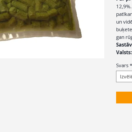
12,9%.
patīka
un vid
buķete
gan r
Sastāv
Valsts:
Svars
Izvēl