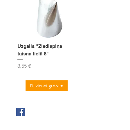
Uzgalis "Ziedlapiņa
Uzgalis "Zvaigznīte
taisna lielā 8"
15mm
Cena
Cena
3,55 €
3,55 €
Pievienot grozam
Seko mums Facebook