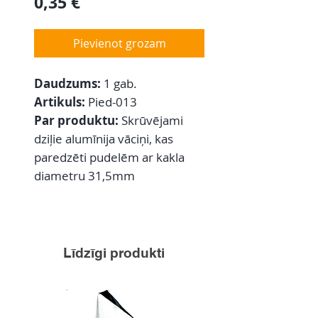
Cena
0,35 €
Pievienot grozam
Daudzums:
1 gab.
Artikuls:
Pied-013
Par produktu:
Skrūvējami
dziļie alumīnija vāciņi, kas
paredzēti pudelēm ar kakla
diametru 31,5mm
Līdzīgi produkti