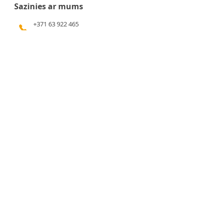
Sazinies ar mums
+371 63 922 465
+371 29 351 920
gafu@inbox.lv
Kalna iela 7, Bauska
Darba laiks
Pirmdiena - 9:00 - 17:00
Otrdiena - 9:00 - 17:00
Trešdiena - 9:00 - 17:00
Ceturtdiena - 9:00 - 17:00
Piektdiena - 9:00 - 17:00
Sestdiena - 9:00 - 14:00
Svētdiena - slēgts
Svarīga informācija
Privātuma politika