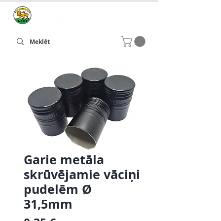
Garie metāla
skrūvējamie vāciņi
pudelēm Ø
31,5mm