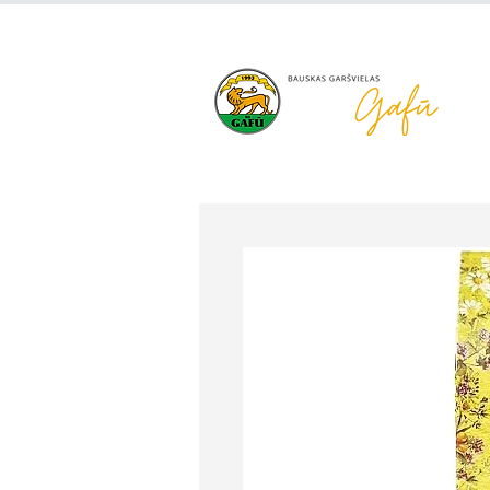
+371 63 922 465
gafu@inbo