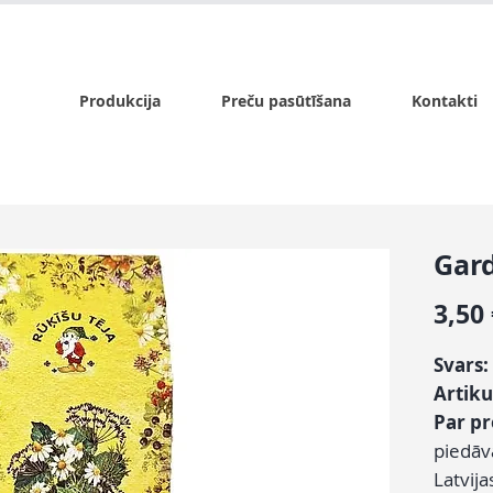
x.lv
P - Pk. 9:00 - 17:00, S - 9:00 - 14:00, Sv. - slēgts
Produkcija
Preču pasūtīšana
Kontakti
Gar
3,50
Svars:
Artiku
Par p
piedāv
Latvija