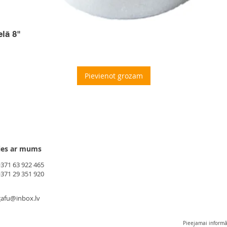
elā 8"
Pievienot grozam
ies ar mums
+371 63 922 465
+371 29 351 920
gafu@inbox.lv
Pieejamai informāc