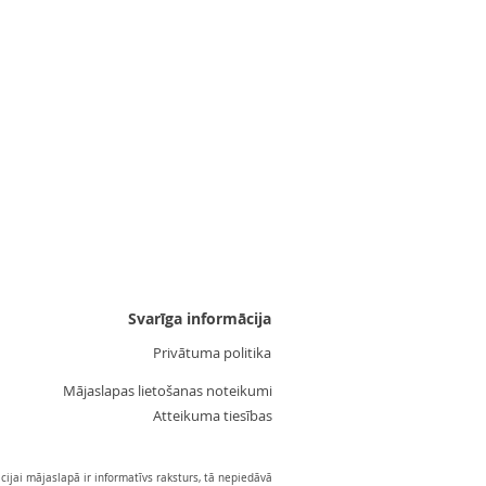
Uzgalis "Zvaigznīte 3"
Cena
3,55 €
Svarīga informācija
Privātuma politika
Mājaslapas lietošanas noteikumi
Atteikuma tiesības
ijai mājaslapā ir informatīvs raksturs, tā nepiedāvā