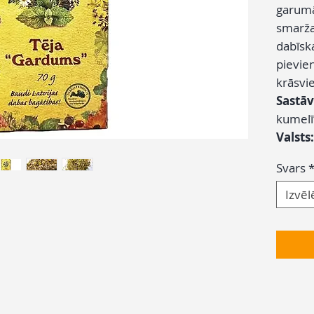
garumā
smarža
dabīsk
pievie
krāsvi
Sastāv
kumelī
Valsts
Svars
Izvēl