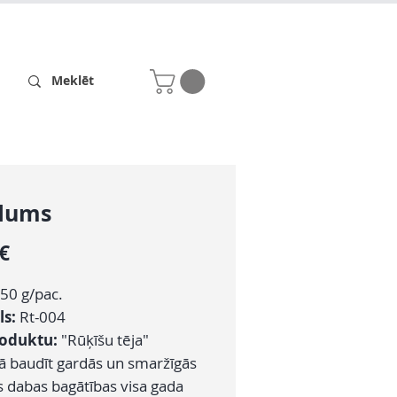
Receptes
Par mums
dums
Cena
 €
50 g/pac.
ls:
Rt-004
roduktu:
"Rūķīšu tēja"
ā baudīt gardās un smaržīgās
s dabas bagātības visa gada