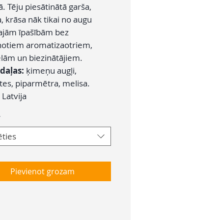
. Tēju piesātinātā garša,
, krāsa nāk tikai no augu
ajām īpašībām bez
notiem aromatizaotriem,
elām un biezinātājiem.
daļas:
ķimeņu augļi,
tes, piparmētra, melisa.
:
Latvija
*
ēties
Pievienot grozam