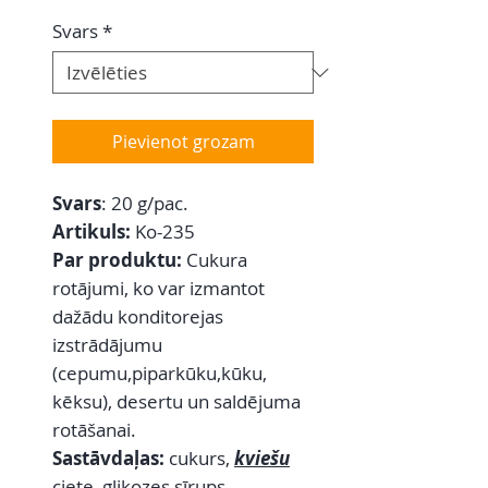
Svars
*
Pievienot grozam
Svars
: 20 g/pac.
Artikuls:
Ko-235
Par produktu:
Cukura
rotājumi, ko var izmantot
dažādu konditorejas
izstrādājumu
(cepumu,piparkūku,kūku,
kēksu), desertu un saldējuma
rotāšanai.
Sastāvdaļas:
cukurs,
kviešu
ciete, glikozes sīrups,