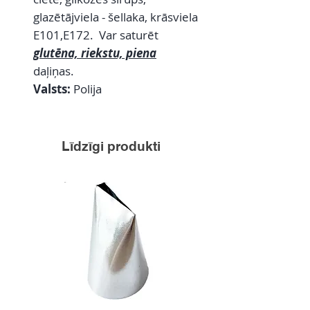
glazētājviela - šellaka, krāsviela
E101,E172. Var saturēt
glutēna, riekstu, piena
daļiņas.
Valsts:
Polija
Līdzīgi produkti