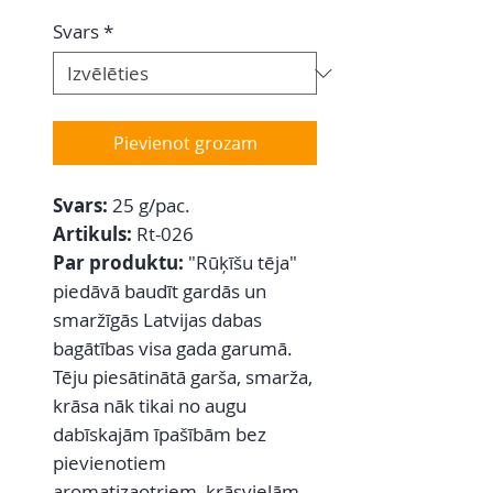
Svars
*
Pievienot grozam
Svars:
25 g/pac.
Artikuls:
Rt-026
Par produktu:
"Rūķīšu tēja"
piedāvā baudīt gardās un
smaržīgās Latvijas dabas
bagātības visa gada garumā.
Tēju piesātinātā garša, smarža,
krāsa nāk tikai no augu
dabīskajām īpašībām bez
pievienotiem
aromatizaotriem, krāsvielām