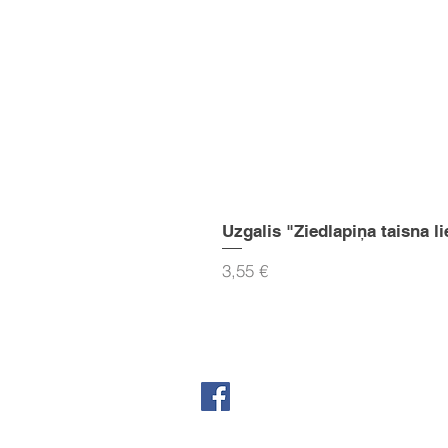
Uzgalis "Ziedlapiņa taisna li
Cena
3,55 €
Seko mums Facebook