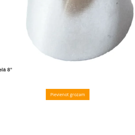
elā 8"
Pievienot grozam