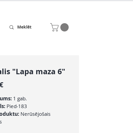
Receptes
Par mums
lis "Lapa maza 6"
Cena
 €
ums:
1 gab.
ls:
Pied-183
roduktu:
Nerūsējošais
s