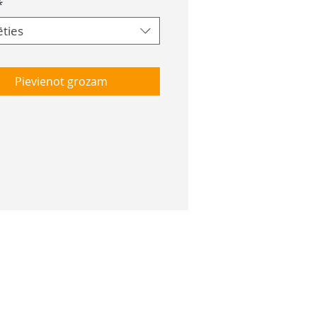
*
ēties
Pievienot grozam