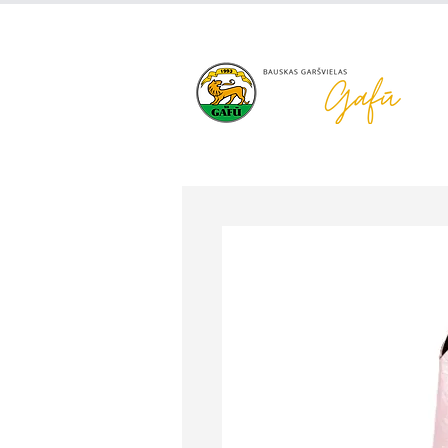
+371 63 922 465
gafu@inbo