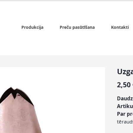
x.lv
P - Pk. 9:00 - 17:00, S - 9:00 - 14:00, Sv. - slēgts
Produkcija
Preču pasūtīšana
Kontakti
Uzga
2,50
Daudz
Artiku
Par p
tēraud