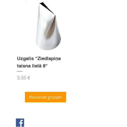
Uzgalis "Ziedlapiņa
Uzgalis "Zvaigznīte
taisna lielā 8"
15mm
Cena
Cena
3,55 €
3,55 €
Pievienot grozam
Seko mums Facebook