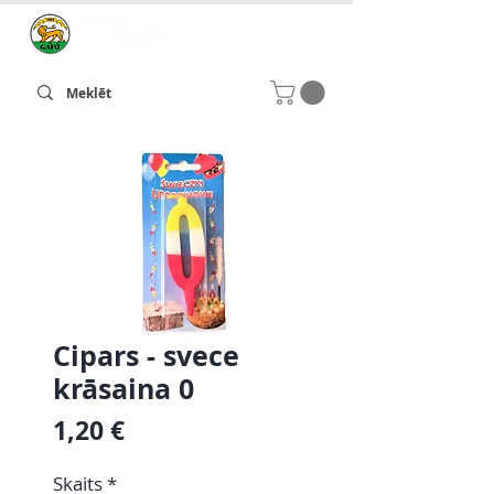
Cipars - svece
krāsaina 0
Cena
1,20 €
Skaits
*