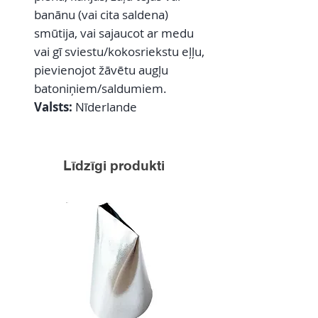
banānu (vai cita saldena)
smūtija, vai sajaucot ar medu
vai gī sviestu/kokosriekstu eļļu,
pievienojot žāvētu augļu
batoniņiem/saldumiem.
Valsts:
Nīderlande
Līdzīgi produkti