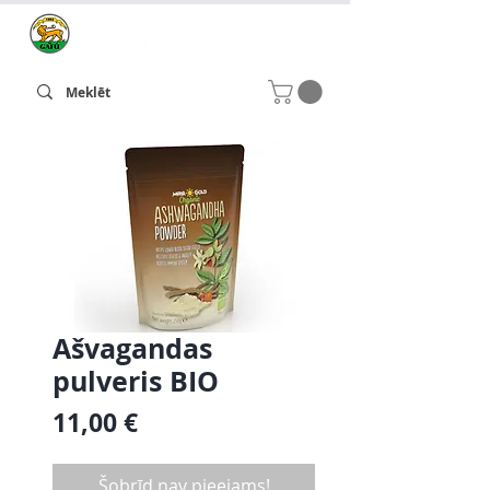
Ašvagandas
pulveris BIO
Cena
11,00 €
Šobrīd nav pieejams!