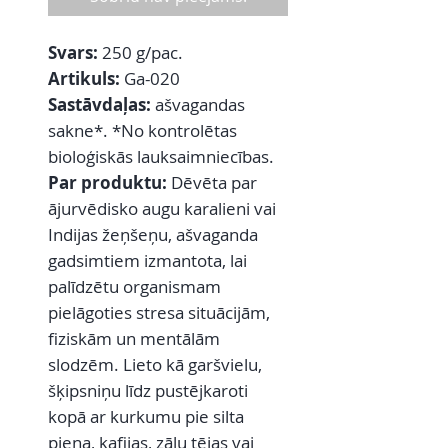
Svars:
250 g/pac.
Artikuls:
Ga-020
Sastāvdaļas:
ašvagandas
sakne*. *No kontrolētas
bioloģiskās lauksaimniecības.
Par produktu:
Dēvēta par
ājurvēdisko augu karalieni vai
Indijas žeņšeņu, ašvaganda
gadsimtiem izmantota, lai
palīdzētu organismam
pielāgoties stresa situācijām,
fiziskām un mentālām
slodzēm. Lieto kā garšvielu,
šķipsniņu līdz pustējkaroti
kopā ar kurkumu pie silta
piena, kafijas, zāļu tējas vai