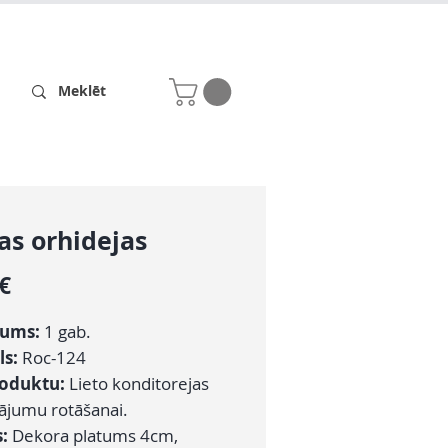
Receptes
Par mums
as orhidejas
Cena
 €
zums:
1 gab.
ls:
Roc-124
roduktu:
Lieto konditorejas
dājumu rotāšanai.
s:
Dekora platums 4cm,