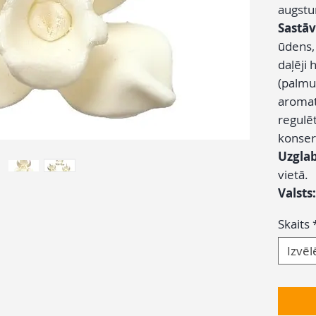
augst
Sastāv
ūdens, 
daļēji 
(palmu
aromat
regulēt
konser
Uzgla
vietā.
Valsts
Skaits
Izvēl