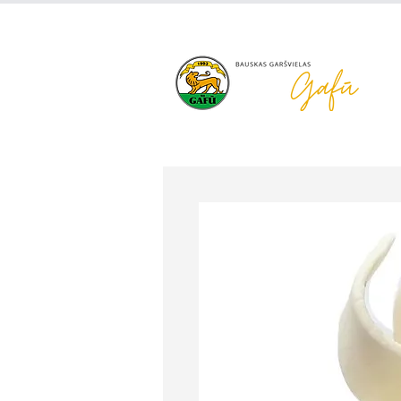
+371 63 922 465
gafu@inbo