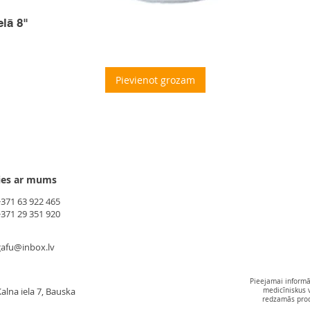
elā 8"
Pievienot grozam
ies ar mums
+371 63 922 465
+371 29 351 920
gafu@inbox.lv
Pieejamai informāc
alna iela 7, Bauska
medicīniskus 
redzamās produ