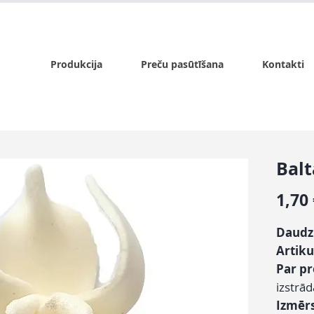
x.lv
P - Pk. 9:00 - 17:00, S - 9:00 - 14:00, Sv. - slēgts
Produkcija
Preču pasūtīšana
Kontakti
Balt
1,70
Daud
Artiku
Par p
izstrā
Izmēr