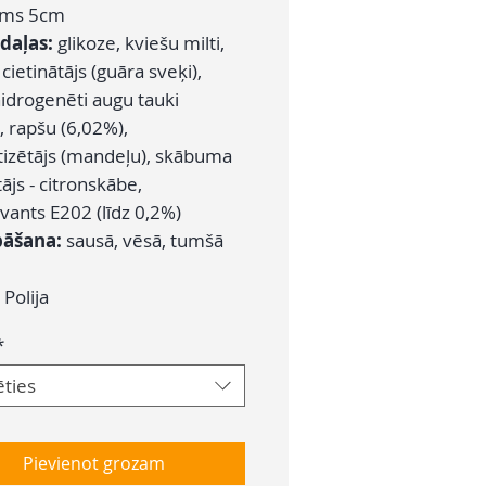
ums 5cm
daļas:
glikoze, kviešu milti,
cietinātājs (guāra sveķi),
hidrogenēti augu tauki
, rapšu (6,02%),
izētājs (mandeļu), skābuma
ājs - citronskābe,
vants E202 (līdz 0,2%)
bāšana:
sausā, vēsā, tumšā
:
Polija
*
ēties
Pievienot grozam