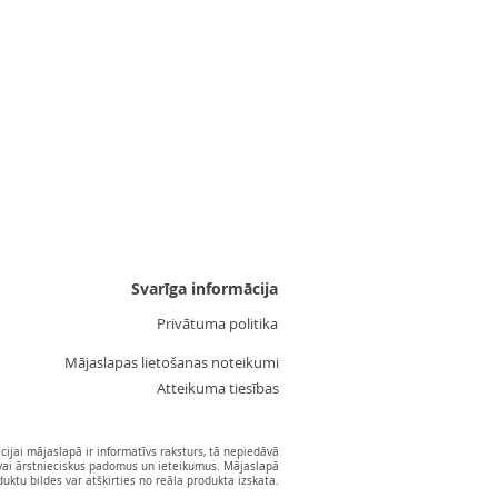
Uzgalis "Zvaigznīte 3"
Cena
3,55 €
Svarīga informācija
Privātuma politika
Mājaslapas lietošanas noteikumi
Atteikuma tiesības
ijai mājaslapā ir informatīvs raksturs, tā nepiedāvā
vai ārstnieciskus padomus un ieteikumus. Mājaslapā
ktu bildes var atškirties no reāla produkta izskata.