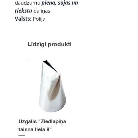
daudzumu
piena, sojas un
riekstu
daļiņas
Valsts:
Polija
Līdzīgi produkti
Uzgalis "Ziedlapiņa
Uzgalis "Zvaigznīte
taisna lielā 8"
15mm