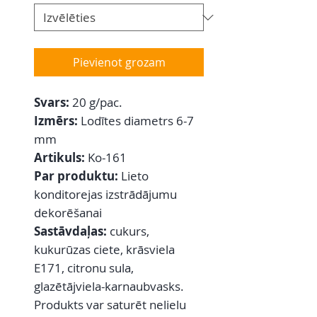
Pievienot grozam
Svars:
20 g/pac.
Izmērs:
Lodītes diametrs 6-7
mm
Artikuls:
Ko-161
Par produktu:
Lieto
konditorejas izstrādājumu
dekorēšanai
Sastāvdaļas:
cukurs,
kukurūzas ciete, krāsviela
E171, citronu sula,
glazētājviela-karnaubvasks.
Produkts var saturēt nelielu