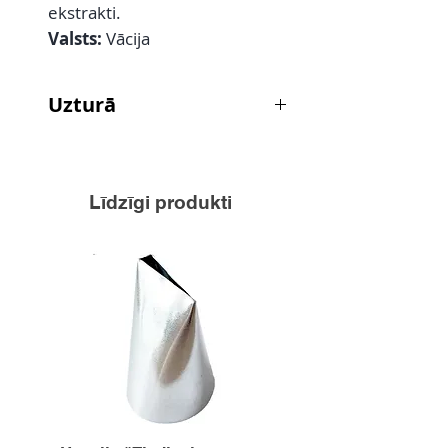
ekstrakti.
Valsts:
Vācija
Uzturā
kā ideālu piedevu klasisku salātu
pagatavošanai, kā neaizvietojamu
piedevu garšas buķetes radīšanai
Līdzīgi produkti
dažādiem ēdieniem un gurķu,
sēņu konservēšanai