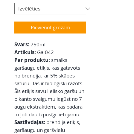
Pievienot grozam
Svars:
750ml
Artikuls:
Ga-042
Par produktu:
smalks
garšaugu etiķis, kas gatavots
no brendija, ar 5% skābes
saturu. Tas ir bioloģiski ražots.
Šis etiķis savu lielisko garšu un
pikanto svaigumu iegūst no 7
augu ekstraktiem, kas padara
to ļoti daudzpusīgi lietojamu.
Sastāvdaļas:
brendija etiķis,
garšaugu un garšvielu