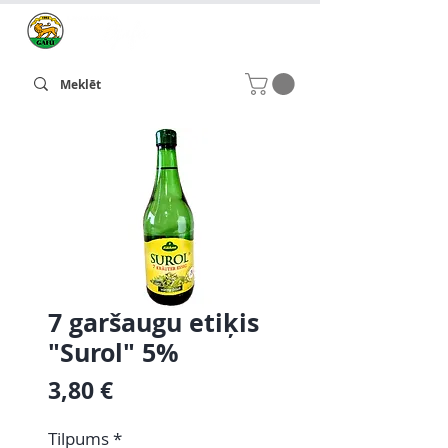
7 garšaugu etiķis
"Surol" 5%
Cena
3,80 €
Tilpums
*