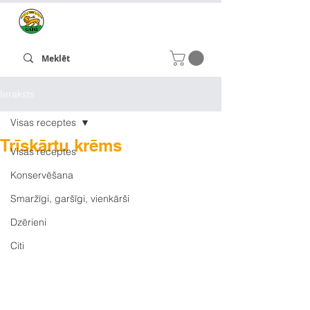
Ieraksts
Visas receptes
Trīskārtu krēms
Visas receptes
Konservēšana
Smaržīgi, garšīgi, vienkārši
Dzērieni
Citi