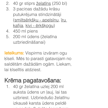
40 gr stiprs 
želatīns
 (250 bl)
3 paciņas dažādu krāsu 
putukrējuma stindzinātāji 
(
smiltsērkšķu - apelsīnu
, 
īru 
kafija
, 
kivi - ērkšķogu
)
450 ml piens
200 ml ūdens (želatīna 
uzbriedināšanai)
Ieteikums: 
Vispirms izvāram ogu 
ķīseli. Mēs to parasti gatavojam no 
saldētām dažādām ogām. Liekam, 
lai ķīselītis atdziest. 
Krēma pagatavošana:
40 gr želatīna uzlej 200 ml 
auksta ūdens un ļauj, lai tas 
uzbriest. Uzbriedušo želatīnu 
izkausē karsta ūdens peldē 