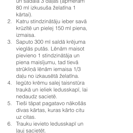
un sadala 3 daļās (apmēram 
80 ml izkusuša želatīna 1 
kārtai).
Katru stindzinātāju ieber savā 
krūzītē un pielej 150 ml piena, 
izmaisa. 
Saputo 300 ml saldā krējuma 
vieglās putās. Lēnām maisot 
pievieno 1 stindzinātāja un 
piena maisījumu, tad tievā 
strūkliņā lēnām iemaisa 1/3 
daļu no izkausētā želatīna.
Iegūto krēmu salej taisnstūra 
traukā un ieliek ledusskapī, lai 
nedaudz sacietē.
Tieši tāpat pagatavo nākošās 
divas kārtas, kuras kārto citu 
uz citas. 
Trauku ievieto ledusskapī un 
ļauj sacietēt.