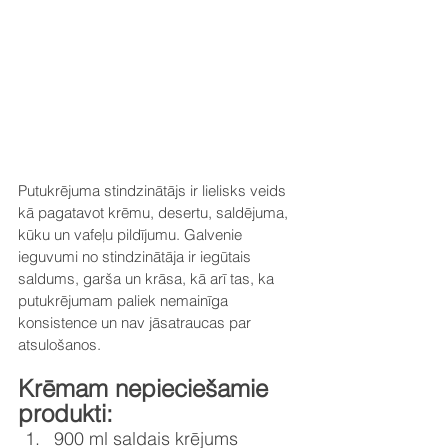
Putukrējuma stindzinātājs ir lielisks veids 
kā pagatavot krēmu, desertu, saldējuma, 
kūku un vafeļu pildījumu. Galvenie 
ieguvumi no stindzinātāja ir iegūtais 
saldums, garša un krāsa, kā arī tas, ka 
putukrējumam paliek nemainīga 
konsistence un nav jāsatraucas par 
atsulošanos.
Krēmam nepieciešamie 
produkti:
900 ml saldais krējums