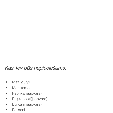
Kas Tev būs nepieciešams:
Mazi gurķi
Mazi tomāti
Paprika(jāapvāra)
Puķkāposti(jāapvāra)
Burkāni(jāapvāra)
Patisoni