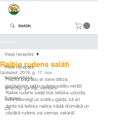
Ieraksts
Visas receptes
Raibie rudens salāti
Visas receptes
Updated:
2019. g. 17. nov.
Konservēšana
Piepildi pagrabu ar sava dārza 
gardumiem raibo rudens salātu veidā!
Smaržīgi, garšīgi, vienkārši
Raibie rudens salāti būs lieliska uzkoda, 
Dzērieni
kura pasniegt uz svētku galda, kā arī 
derēs kā lielisks našķis kādā drūmākā un 
Citi
vēsākā rudens vai ziemas vakarā!