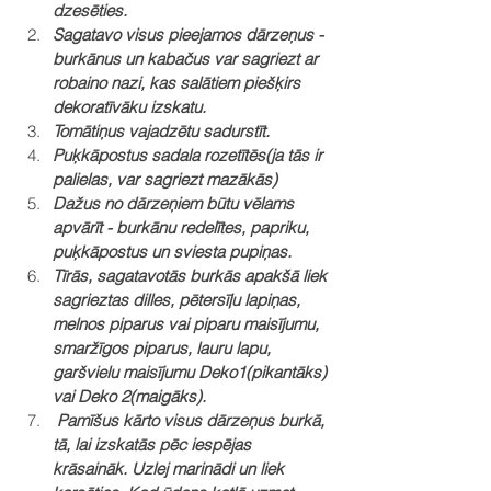
dzesēties.
Sagatavo visus pieejamos dārzeņus - 
burkānus un kabačus var sagriezt ar 
robaino nazi, kas salātiem piešķirs 
dekoratīvāku izskatu.
Tomātiņus vajadzētu sadurstīt.
Puķkāpostus sadala rozetītēs(ja tās ir 
palielas, var sagriezt mazākās)
Dažus no dārzeņiem būtu vēlams 
apvārīt - burkānu redelītes, papriku, 
puķkāpostus un sviesta pupiņas.
Tīrās, sagatavotās burkās apakšā liek 
sagrieztas dilles, pētersīļu lapiņas, 
melnos piparus vai piparu maisījumu, 
smaržīgos piparus, lauru lapu, 
garšvielu maisījumu Deko1(pikantāks) 
vai Deko 2(maigāks).
 Pamīšus kārto visus dārzeņus burkā, 
tā, lai izskatās pēc iespējas 
krāsaināk. Uzlej marinādi un liek 