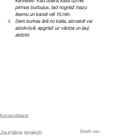
karsēties. Kad ūdens katlā uzmet 
pirmos burbuļus, tad nogriež mazu 
liesmu un karsē vēl 15.min.
Ņem burkas ārā no katla, aizvalcē vai 
aizskrūvē, apgriež uz vāciņa un ļauj 
atdzist.
Konservēšana
Skatīt visu
Jaunākie ieraksti