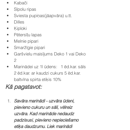
Kabači
Sīpolu ripas
Sviesta pupiņas(jāapvāra) u.tt.
Dilles
Ķiploki
Pētersīļu lapas
Melnie pipari
Smaržīgie pipari
Garšvielu maisījums Deko 1 vai Deko 
2
Marinādei uz 1l ūdens:   1 ēd.kar. sāls 
2 ēd.kar. ar kaudzi cukurs 5 ēd.kar. 
baltvīna spirta etiķis 10% 
Kā pagatavot:
Savāra marinādi - uzvāra ūdeni, 
pievieno cukuru un sāli, vēlreiz 
uzvāra. Kad marināde nedaudz 
padzisusi, pievieno nepieciešamo 
etiķa daudzumu. Liek marinādi 