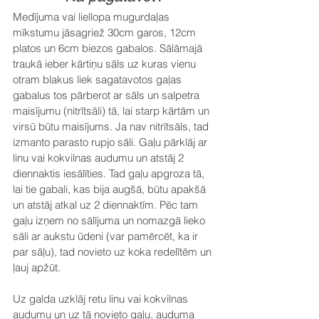
Medījuma vai liellopa mugurdaļas 
mīkstumu jāsagriež 30cm garos, 12cm 
platos un 6cm biezos gabalos. Sālāmajā 
traukā ieber kārtiņu sāls uz kuras vienu 
otram blakus liek sagatavotos gaļas 
gabalus tos pārberot ar sāls un salpetra 
maisījumu (nitrītsāli) tā, lai starp kārtām un 
virsū būtu maisījums. Ja nav nitrītsāls, tad 
izmanto parasto rupjo sāli. Gaļu pārklāj ar 
linu vai kokvilnas audumu un atstāj 2 
diennaktis iesālīties. Tad gaļu apgroza tā, 
lai tie gabali, kas bija augšā, būtu apakšā 
un atstāj atkal uz 2 diennaktīm. Pēc tam 
gaļu izņem no sālījuma un nomazgā lieko 
sāli ar aukstu ūdeni (var pamērcēt, ka ir 
par sāļu), tad novieto uz koka redelītēm un 
ļauj apžūt.
Uz galda uzklāj retu linu vai kokvilnas 
audumu un uz tā novieto gaļu, auduma 