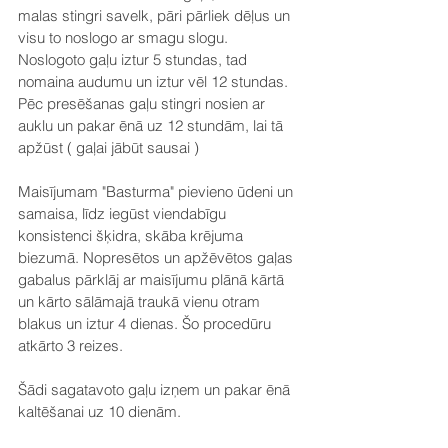
malas stingri savelk, pāri pārliek dēļus un 
visu to noslogo ar smagu slogu. 
Noslogoto gaļu iztur 5 stundas, tad 
nomaina audumu un iztur vēl 12 stundas. 
Pēc presēšanas gaļu stingri nosien ar 
auklu un pakar ēnā uz 12 stundām, lai tā 
apžūst ( gaļai jābūt sausai )
Maisījumam "Basturma" pievieno ūdeni un 
samaisa, līdz iegūst viendabīgu 
konsistenci šķidra, skāba krējuma 
biezumā. Nopresētos un apžēvētos gaļas 
gabalus pārklāj ar maisījumu plānā kārtā 
un kārto sālāmajā traukā vienu otram 
blakus un iztur 4 dienas. Šo procedūru 
atkārto 3 reizes.
Šādi sagatavoto gaļu izņem un pakar ēnā 
kaltēšanai uz 10 dienām.