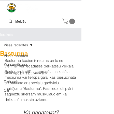
Ieraksts
Visas receptes
Basturma
Visas receptes
Basturma šodien ir retums un to ne 
Konservēšana
vienmēr var iegādāties delikatešu veikalā. 
Basturma ir sālīta, sapresēta un kaltēta 
Smaržīgi, garšīgi, vienkārši
medījuma vai liellopa gaļa, kas piesūcināta 
Dzērieni
un pārklāta ar speciālu garšvielu 
maisījumu "Basturma". Pasniedz ļoti plāni 
Citi
sagrieztu šķērsām muskuļaudiem kā 
delikatešu auksto uzkodu.
Kā pagatavot?