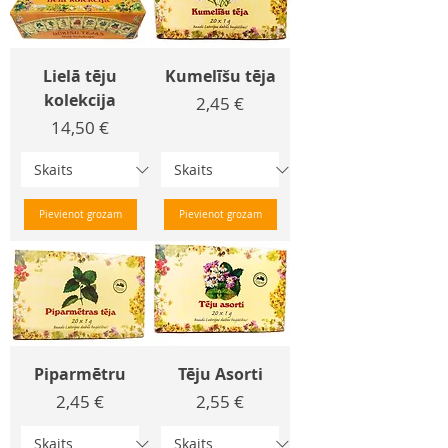
Lielā tēju
Kumelīšu tēja
kolekcija
Cena
2,45 €
Cena
14,50 €
Pievienot grozam
Pievienot grozam
Piparmētru
Tēju Asorti
Cena
Cena
2,45 €
2,55 €