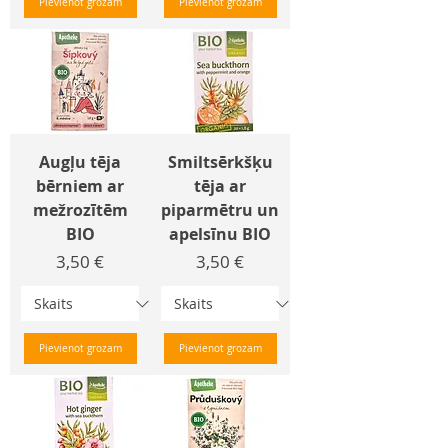
Pievienot grozam
Pievienot grozam
Augļu tēja
Smiltsērkšķu
bērniem ar
tēja ar
mežrozītēm
piparmētru un
BIO
apelsīnu BIO
Cena
Cena
3,50 €
3,50 €
Pievienot grozam
Pievienot grozam