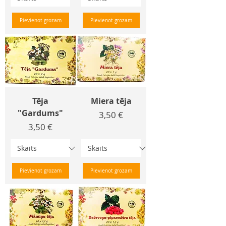
Pievienot grozam
Pievienot grozam
Tēja
Miera tēja
"Gardums"
Cena
3,50 €
Cena
3,50 €
Pievienot grozam
Pievienot grozam