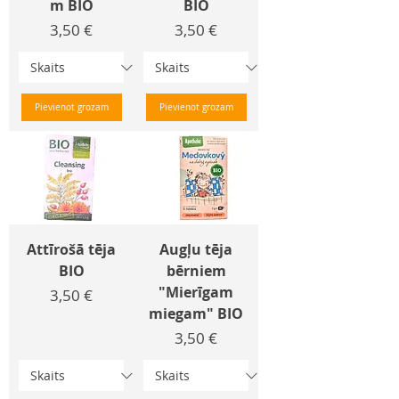
m BIO
BIO
Cena
Cena
3,50 €
3,50 €
Pievienot grozam
Pievienot grozam
Attīrošā tēja
Augļu tēja
BIO
bērniem
"Mierīgam
Cena
3,50 €
miegam" BIO
Cena
3,50 €