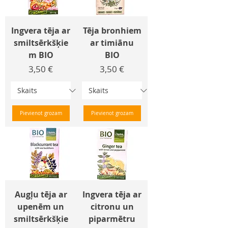
Ingvera tēja ar
Tēja bronhiem
smiltsērkšķie
ar timiānu
m BIO
BIO
Cena
Cena
3,50 €
3,50 €
Pievienot grozam
Pievienot grozam
Augļu tēja ar
Ingvera tēja ar
upenēm un
citronu un
smiltsērkšķie
piparmētru