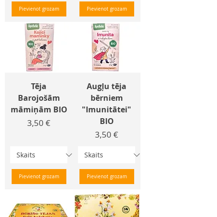
Pievienot grozam
Pievienot grozam
Tēja
Augļu tēja
Barojošām
bērniem
māmiņām BIO
"Imunitātei"
BIO
Cena
3,50 €
Cena
3,50 €
Pievienot grozam
Pievienot grozam