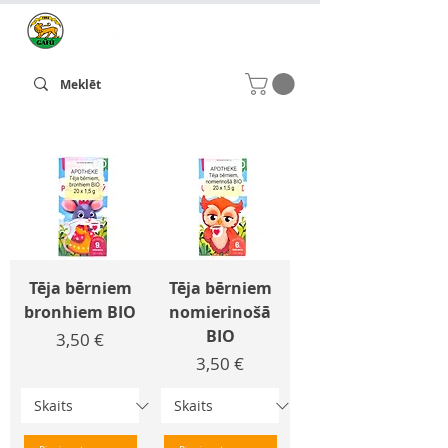
Tēja bērniem
Tēja bērniem
bronhiem BIO
nomierinošā
BIO
Cena
3,50 €
Cena
3,50 €