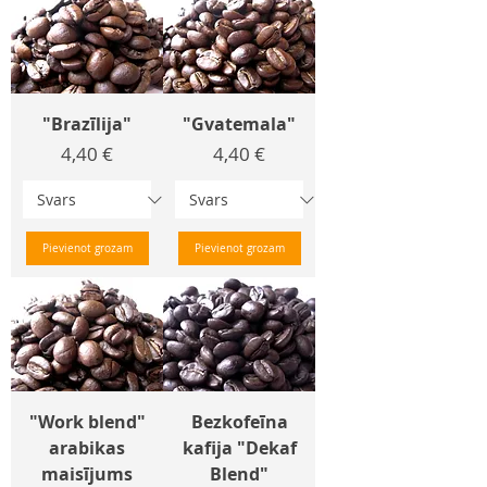
"Brazīlija"
"Gvatemala"
Cena
Cena
4,40 €
4,40 €
Pievienot grozam
Pievienot grozam
"Work blend"
Bezkofeīna
arabikas
kafija "Dekaf
maisījums
Blend"