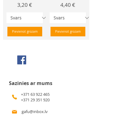
Cena
Cena
3,20 €
4,40 €
Pievienot grozam
Pievienot grozam
Seko mums Facebook
Sazinies ar mums
+371 63 922 465
+371 29 351 920
gafu@inbox.lv
Kalna iela 7, Bauska