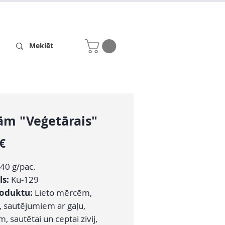
Receptes
Par mums
ām "Veģetārais"
Cena
 €
40 g/pac.
ls:
Ku-129
roduktu:
Lieto mērcēm,
 sautējumiem ar gaļu,
m, sautētai un ceptai zivij,