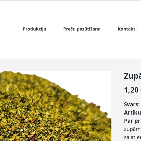
x.lv
P - Pk. 9:00 - 17:00, S - 9:00 - 14:00, Sv. - slēgts
Produkcija
Preču pasūtīšana
Kontakti
Zup
1,20
Svars:
Artiku
Par p
zupām,
salātie