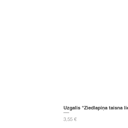
Uzgalis "Ziedlapiņa taisna li
Cena
3,55 €