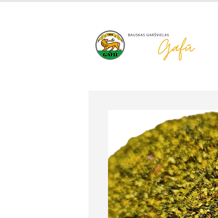
+371 63 922 465
gafu@inbo