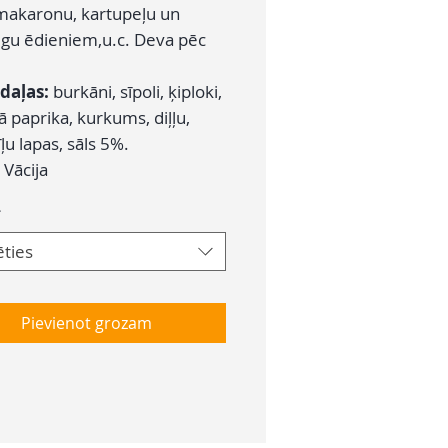
 makaronu, kartupeļu un
gu ēdieniem,u.c. Deva pēc
daļas:
burkāni, sīpoli, ķiploki,
 paprika, kurkums, diļļu,
ļu lapas, sāls 5%.
Vācija
*
ēties
Pievienot grozam