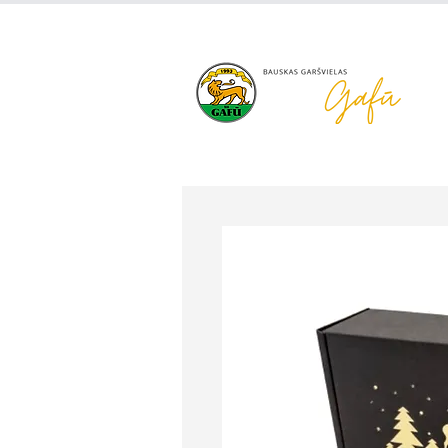
+371 63 922 465
gafu@inbo