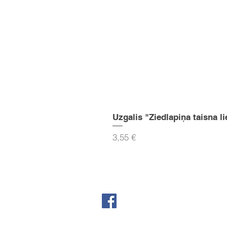
Uzgalis "Ziedlapiņa taisna li
Cena
3,55 €
Seko mums Facebook