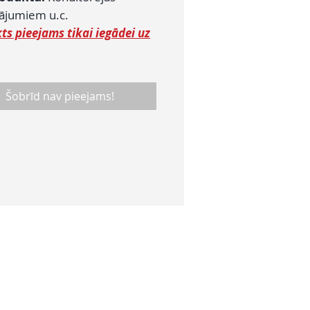
dājumiem u.c.
ts pieejams tikai iegādei uz
Šobrīd nav pieejams!