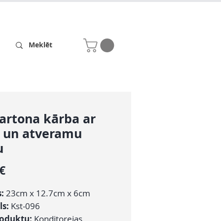
Receptes
Par mums
artona kārba ar
u un atveramu
u
Cena
 €
:
23cm x 12.7cm x 6cm
ls:
Kst-096
roduktu:
Konditorejas