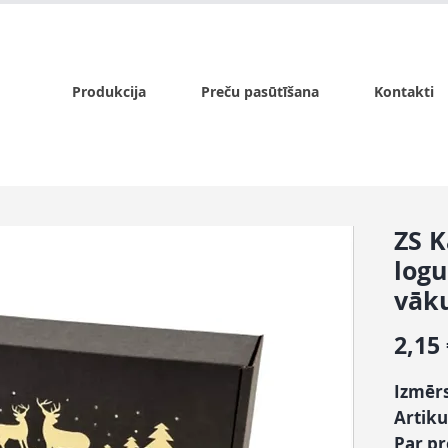
x.lv
P - Pk. 9:00 - 17:00, S - 9:00 - 14:00, Sv. - slēgts
Produkcija
Preču pasūtīšana
Kontakti
ZS K
log
vāk
2,15
Izmērs
Artiku
Par p