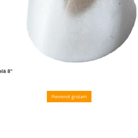
elā 8"
Pievienot grozam