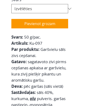
Pievienot grozam
Svars:
50 g/pac.
Artikuls:
Ku-097
Par produktu:
Garšvielu sāls
zivs cepšanai.
Gatavo:
sagatavoto zivi pirms
cepšanas apkaisa ar garšvielu,
kura zivij piešķir pikantu un
aromātisku garšu.
Deva:
pēc garšas (sāls vietā)
Sastāvdaļas:
sāls 40%,
kurkuma,
olu
pulveris. garšas
pastiprin.-mononātrija