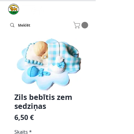
Zils bebītis zem
sedziņas
Cena
6,50 €
Skaits
*