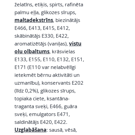
želatīns, etiķis, spirts, rafinēta
palmu eļļa, glikozes sīrups,
maltadekstrīns
, biezinātājs
E466, E413, E415, E412,
skābinātājs E330, E422,
aromatizētājs (vaniļas),
vistu
olu olbaltums
, krāsvielas
E133, E155, E110, E132, E151,
E171 (E110 var nelabvēlīgi
ietekmēt bērnu aktivitāti un
uzmanību), konservants E202
(līdz 0,2%), glikozes sīrups,
topiaka ciete, ksantāna-
traganta sveķi, E466, guāra
sveķi, emulgators E471,
saldinātājs E420, E422.
Uzglabāšana
: sausā, vēsā,