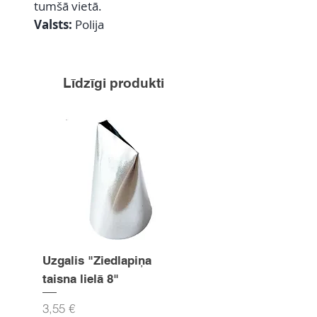
tumšā vietā.
Valsts:
Polija
Līdzīgi produkti
Uzgalis "Ziedlapiņa
Uzgalis "Zvaigznīte
taisna lielā 8"
15mm
Cena
Cena
3,55 €
3,55 €