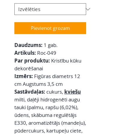
Pievienot grozam
Daudzums:
1 gab.
Artikuls:
Roc-049
Par produktu:
Kristību kūku
dekorēšanai
Izmērs:
Figūras diametrs 12
cm Augstums 3,5 cm
Sastāvdaļas:
cukurs,
kviešu
milti, daļēji hidrogenēti augu
tauki (palmu, rapšu (6,02%),
ūdens, skābuma regulētājs
E330, aromatizētājs (mandeļu),
pūdercukurs, kartupeļu ciete,