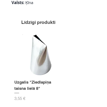
Valsts:
Ķīna
Līdzīgi produkti
Uzgalis "Ziedlapiņa
Uzgalis "Zvaigznīte
taisna lielā 8"
15mm
Cena
Cena
3,55 €
3,55 €