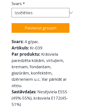
Svars
*
Pievienot grozam
Svars:
4 g/pac.
Artikuls:
Kr-039
Par produktu:
Krāsviela
paredzēta kūkām, virtuļiem,
kremam, fondantam,
glazūrām, konfektēm,
dzērieniem u.c. Var pārklāt ar
otiņu.
Sastāvdaļas:
Nesējviela E555
(49%-55%), krāsviela E172(45-
51%)