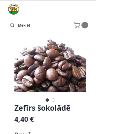
Zefīrs šokolādē
Cena
4,40 €
Svars
*