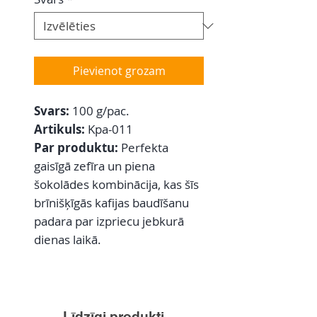
Pievienot grozam
Svars:
100 g/pac.
Artikuls:
Kpa-011
Par produktu:
Perfekta
gaisīgā zefīra un piena
šokolādes kombinācija, kas šīs
brīnišķīgās kafijas baudīšanu
padara par izpriecu jebkurā
dienas laikā.
Līdzīgi produkti