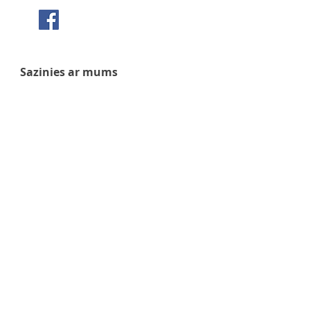
Seko mums Facebook
Sazinies ar mums
+371 63 922 465
+371 29 351 920
gafu@inbox.lv
Kalna iela 7, Bauska
Darba laiks
Pirmdiena - 9:00 - 17:00
Otrdiena - 9:00 - 17:00
Trešdiena - 9:00 - 17:00
Ceturtdiena - 9:00 - 17:00
Piektdiena - 9:00 - 17:00
Sestdiena - 9:00 - 14:00
Svētdiena - slēgts