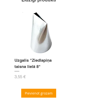
Uzgalis "Ziedlapiņa
Uzgalis "Zvaigznīte
taisna lielā 8"
15mm
Cena
Cena
3,55 €
3,55 €
Pievienot grozam