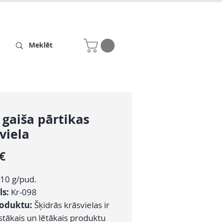
Receptes
Par mums
 gaiša pārtikas
viela
Cena
 €
10 g/pud.
ls:
Kr-098
roduktu:
Šķidrās krāsvielas ir
stākais un lētākais produktu