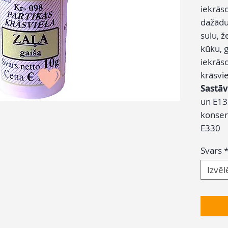
iekrās
dažādu
sulu, ž
kūku, 
iekrāso
krāsvie
Sastāv
un E13
konserv
E330
Svars
Izvēl