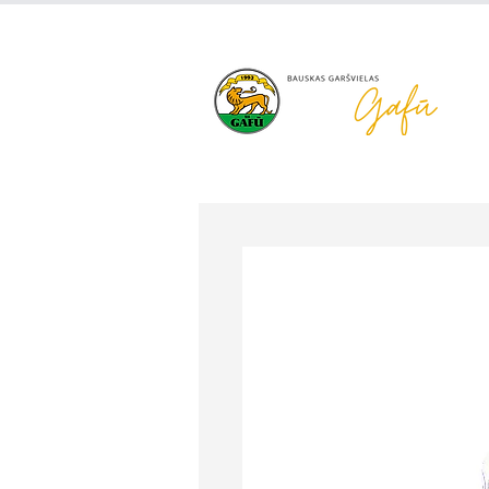
+371 63 922 465
gafu@inbo