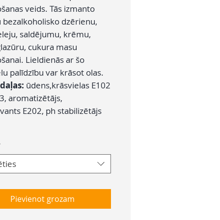
ošanas veids. Tās izmanto
 bezalkoholisko dzērienu,
eleju, saldējumu, krēmu,
glazūru, cukura masu
šanai. Lieldienās ar šo
lu palīdzību var krāsot olas.
daļas:
ūdens,krāsvielas E102
3, aromatizētājs,
ants E202, ph stabilizētājs
*
ēties
Pievienot grozam