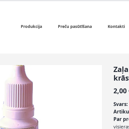
x.lv
P - Pk. 9:00 - 17:00, S - 9:00 - 14:00, Sv. - slēgts
Produkcija
Preču pasūtīšana
Kontakti
Zaļa
krās
2,00
Svars:
Artiku
Par p
visiera