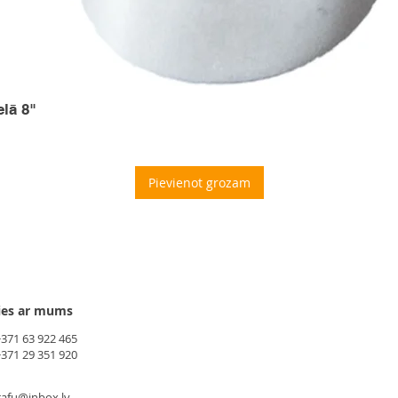
elā 8"
Pievienot grozam
ies ar mums
+371 63 922 465
+371 29 351 920
gafu@inbox.lv