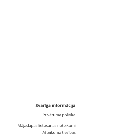
Uzgalis "Zvaigznīte 3"
Cena
3,55 €
Svarīga informācija
Privātuma politika
Mājaslapas lietošanas noteikumi
Atteikuma tiesības