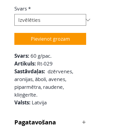
Svars
*
Pievienot grozam
Svars:
60 g/pac.
Artikuls:
Rt-029
Sastāvdaļas:
dzērvenes,
aronijas, āboli, avenes,
piparmētra, raudene,
kliņģerīte.
Valsts:
Latvija
Pagatavošana