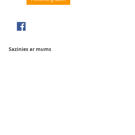
Seko mums Facebook
Sazinies ar mums
+371 63 922 465
+371 29 351 920
gafu@inbox.lv
Kalna iela 7, Bauska
Darba laiks
Pirmdiena - 9:00 - 17:00
Otrdiena - 9:00 - 17:00
Trešdiena - 9:00 - 17:00
Ceturtdiena - 9:00 - 17:00