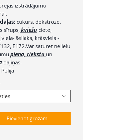
orejas izstrādājumu
ai.
daļas:
cukurs, dekstroze,
s sīrups,
kviešu
ciete,
jviela- šellaka, krāsviela -
E132, E172.Var saturēt nelielu
zumu
piena, riekstu
un
a
daļiņas.
:
Polija
*
ēties
Pievienot grozam