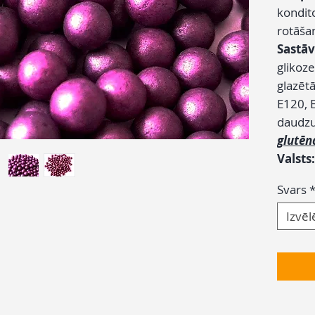
kondit
rotāšan
Sastāv
glikoze
glazētā
E120, 
daud
glutēn
Valsts
Svars
Izvēl