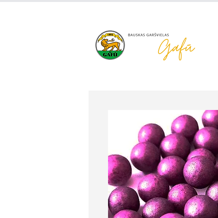
+371 63 922 465
gafu@inbo