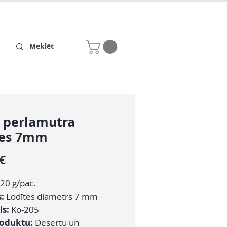
Receptes
Par mums
ā perlamutra
les 7mm
Cena
 €
20 g/pac.
s:
Lodītes diametrs 7 mm
ls:
Ko-205
roduktu:
Desertu un