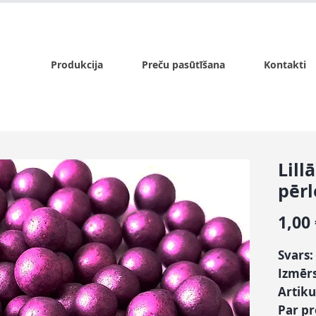
x.lv
P - Pk. 9:00 - 17:00, S - 9:00 - 14:00, Sv. - slēgts
Produkcija
Preču pasūtīšana
Kontakti
Lill
pēr
1,00
Svars:
Izmēr
Artiku
Par p