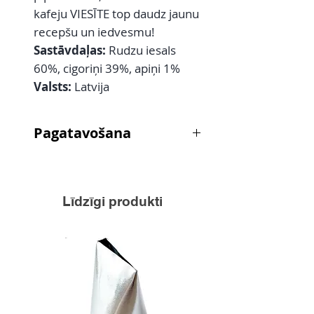
kafeju VIESĪTE top daudz jaunu
recepšu un iedvesmu!
Sastāvdaļas:
Rudzu iesals
60%, cigoriņi 39%, apiņi 1%
Valsts:
Latvija
Pagatavošana
Kannā ieber produktu, ņemot
vienu ēdamkaroti uz 250ml lielu
krūzi, uzlej verdošu ūdeni, uzvāra
Līdzīgi produkti
līdz pirmajam burbulim. Atstāj 3
minūtes ievilkties, samaisa, krūzēs
lej caur sietu. Labākai garšai
pievieno pienu vai saldo krējumu,
cukuru vai medu.