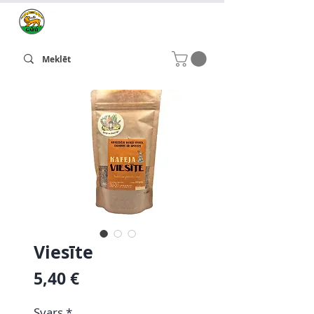
Viesīte
Cena
5,40 €
Svars
*