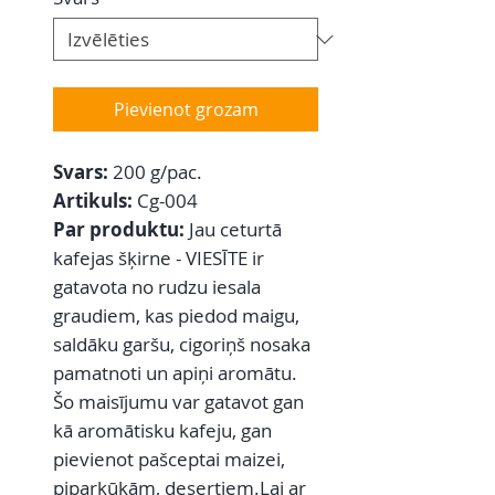
Pievienot grozam
Svars:
200 g/pac.
Artikuls:
Cg-004
Par produktu:
Jau ceturtā
kafejas šķirne - VIESĪTE ir
gatavota no rudzu iesala
graudiem, kas piedod maigu,
saldāku garšu, cigoriņš nosaka
pamatnoti un apiņi aromātu.
Šo maisījumu var gatavot gan
kā aromātisku kafeju, gan
pievienot pašceptai maizei,
piparkūkām, desertiem.Lai ar