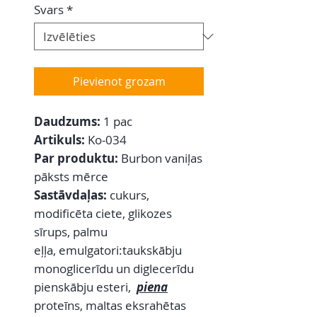
Svars
*
Pievienot grozam
Daudzums:
1 pac
Artikuls:
Ko-034
Par produktu:
Burbon vaniļas
pāksts mērce
Sastāvdaļas:
cukurs,
modificēta ciete, glikozes
sīrups, palmu
eļļa, emulgatori:taukskābju
monoglicerīdu un diglecerīdu
pienskābju esteri,
piena
proteīns, maltas eksrahētas