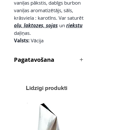
vaniļas pākstis, dabīgs burbon
vaniļas aromatizētājs, sāls,
krāsviela : karotīns. Var saturēt
olu, laktozes, sojas
un
riekstu
daļiņas.
Valsts:
Vācija
Pagatavošana
No paciņas sanāk 4 porcijas, pa
72g katra.
1. Bļodā ielej 250ml auksta
Līdzīgi produkti
piena(ar 1,5% tauku satura)
2. Pievieno paciņā esošo pulveri,
maisa ar putojamo slotiņu apm. 1
min. līdz pulveris pilnīgi izšķīdis.
3. Mērci lej traukā un pasniedz.
4. Mērci var pasniegt arī karstu.
Tad to uzmanīgi sakarsē