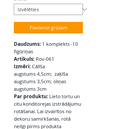
Pievienot grozam
Daudzums:
1 komplekts -10
figūriņas
Artikuls:
Rov-061
Izmēri:
Cālīša
augstums 4,5cm; zaķīša
augstums 3,5cm; oliņas
augstums 3cm
Par produktu:
Lieto tortu un
citu konditorejas izstrādājumu
rotāšanai. Lai izvairītos no
dekoru samirkšanas, rotā
neilgi pirms produkta