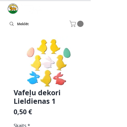
Vafeļu dekori
Lieldienas 1
Cena
0,50 €
Skaits
*