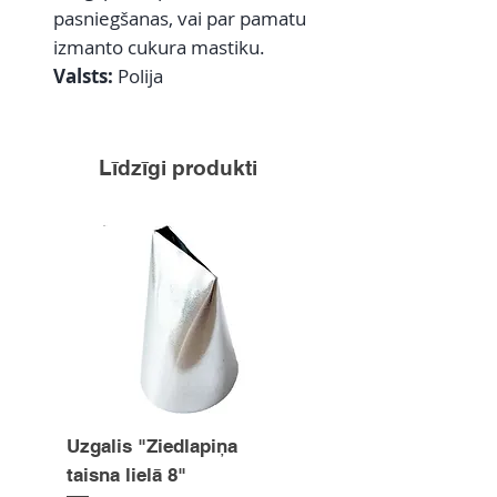
pasniegšanas, vai par pamatu
izmanto cukura mastiku.
Valsts:
Polija
Līdzīgi produkti
Uzgalis "Ziedlapiņa
Uzgalis "Zvaigznīte
taisna lielā 8"
15mm