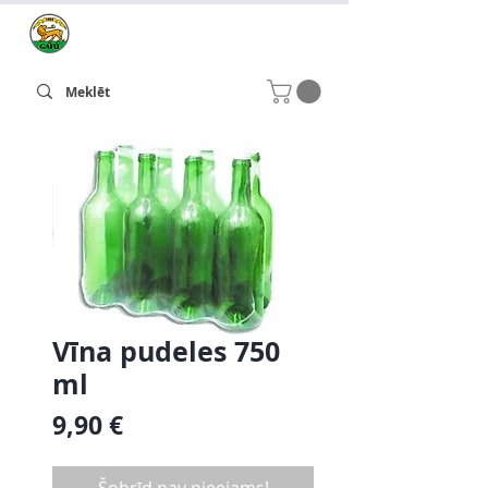
Vīna pudeles 750
ml
Cena
9,90 €