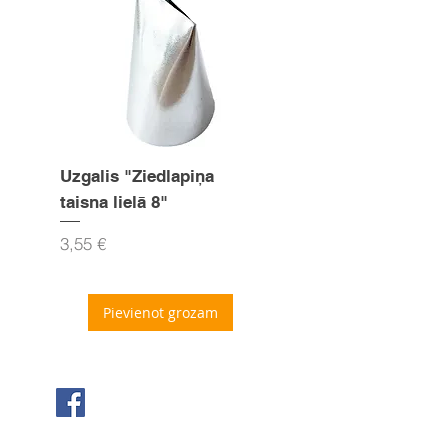
Uzgalis "Ziedlapiņa
Uzgalis "Zvaigznīte
taisna lielā 8"
15mm
Cena
Cena
3,55 €
3,55 €
Pievienot grozam
Seko mums Facebook