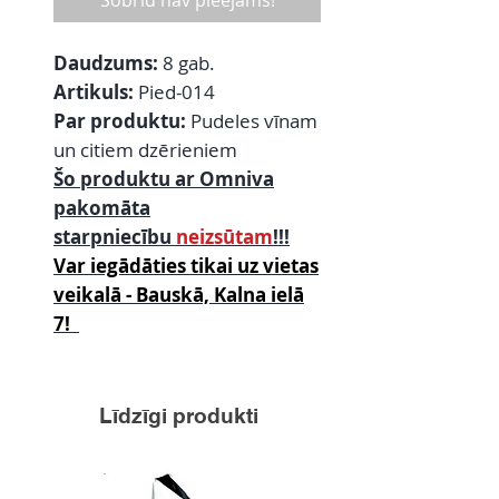
Šobrīd nav pieejams!
Daudzums:
8 gab.
Artikuls:
Pied-014
Par produktu:
Pudeles vīnam
un citiem dzērieniem
Šo produktu ar Omniva
pakomāta
starpniecību
neizsūtam
!!!
Var iegādāties tikai uz vietas
veikalā - Bauskā, Kalna ielā
7!
Līdzīgi produkti