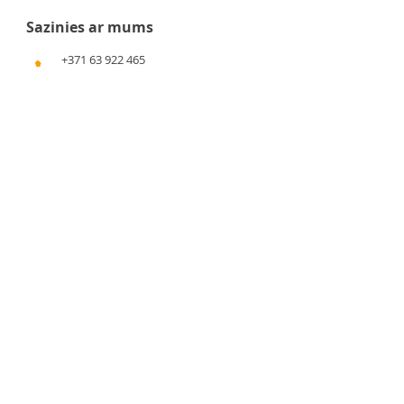
Sazinies ar mums
+371 63 922 465
+371 29 351 920
gafu@inbox.lv
Kalna iela 7, Bauska
Darba laiks
Pirmdiena - 9:00 - 17:00
Otrdiena - 9:00 - 17:00
Trešdiena - 9:00 - 17:00
Ceturtdiena - 9:00 - 17:00
Piektdiena - 9:00 - 17:00
Sestdiena - 9:00 - 14:00
Svētdiena - slēgts
Svarīga informācija