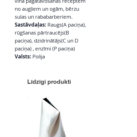
vīna pagatavošanas receptēm
no augļiem un ogām, bērzu
sulas un rababarberiem.
Sastāvdaļas:
Raugs(A paciņa),
rūgšanas pārtraucējs(B
paciņa), dzidrinātājs(C un D
paciņa) , enzīmi (P paciņa)
Valsts:
Polija
Līdzīgi produkti