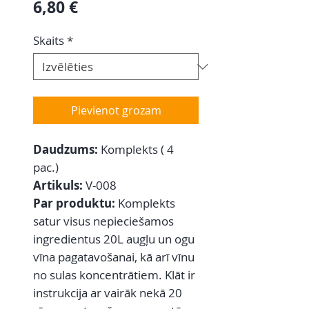
Cena
6,80 €
Skaits
*
Pievienot grozam
Daudzums:
Komplekts ( 4
pac.)
Artikuls:
V-008
Par produktu:
Komplekts
satur visus nepieciešamos
ingredientus 20L augļu un ogu
vīna pagatavošanai, kā arī vīnu
no sulas koncentrātiem. Klāt ir
instrukcija ar vairāk nekā 20