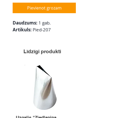
Pievienot grozam
Daudzums:
1 gab.
Artikuls:
Pied-207
Līdzīgi produkti
Uzgalis "Ziedlapiņa
Uzgalis "Zvaigznīte