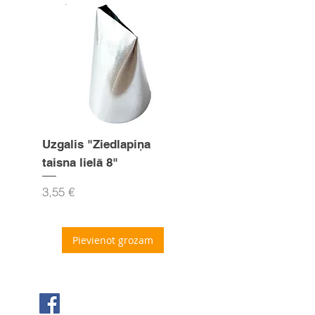
Uzgalis "Ziedlapiņa
Uzgalis "Zvaigznīte
taisna lielā 8"
15mm
Cena
Cena
3,55 €
3,55 €
Pievienot grozam
Seko mums Facebook