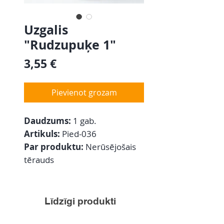
Uzgalis
"Rudzupuķe 1"
Cena
3,55 €
Pievienot grozam
Daudzums:
1 gab.
Artikuls:
Pied-036
Par produktu:
Nerūsējošais
tērauds
Līdzīgi produkti