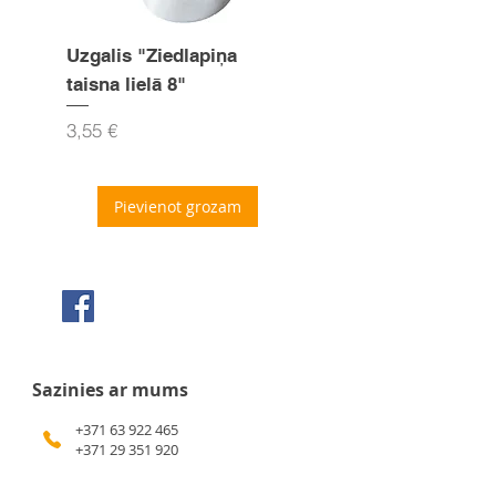
Uzgalis "Ziedlapiņa
Uzgalis "Zvaigznīte
taisna lielā 8"
15mm
Cena
Cena
3,55 €
3,55 €
Pievienot grozam
Seko mums Facebook
Sazinies ar mums
+371 63 922 465
+371 29 351 920
gafu@inbox.lv