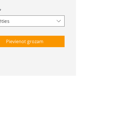
*
ēties
Pievienot grozam