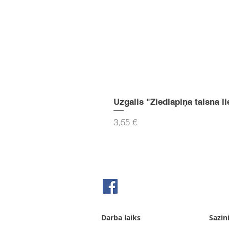
Uzgalis "Ziedlapiņa taisna li
Cena
3,55 €
Seko mums Facebook
Darba laiks
Sazin