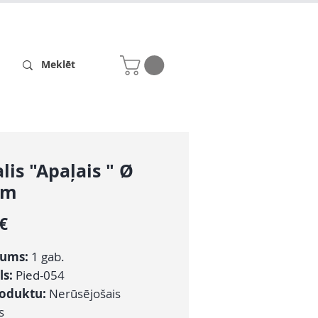
Receptes
Par mums
lis "Apaļais " Ø
mm
Cena
 €
ums:
1 gab.
ls:
Pied-054
roduktu:
Nerūsējošais
s