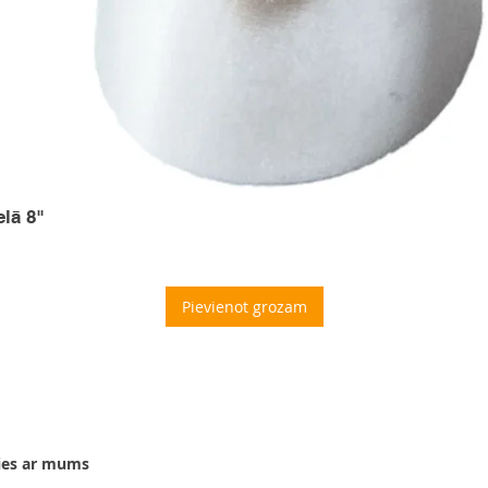
elā 8"
Pievienot grozam
ies ar mums