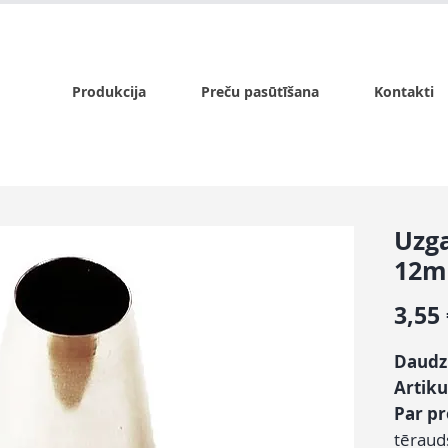
x.lv
P - Pk. 9:00 - 17:00, S - 9:00 - 14:00, Sv. - slēgts
Produkcija
Preču pasūtīšana
Kontakti
Uzga
12
3,55
Daudz
Artiku
Par p
tēraud