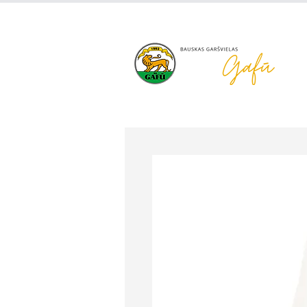
+371 63 922 465
gafu@inbo