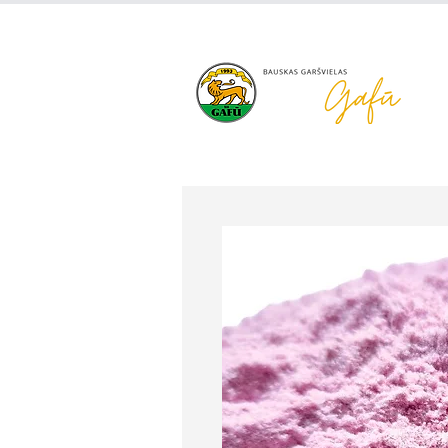
+371 63 922 465
gafu@inbo