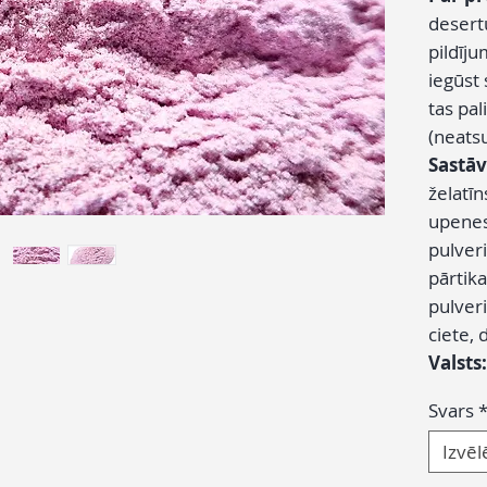
desert
pildīj
iegūst 
tas pa
(neatsu
Sastāv
želatīn
upene
pulver
pārtika
pulveri
ciete, 
Valsts
Svars
Izvēl