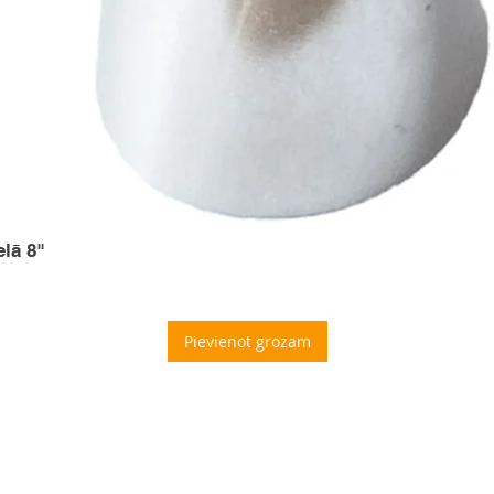
elā 8"
Pievienot grozam