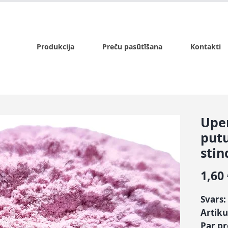
x.lv
P - Pk. 9:00 - 17:00, S - 9:00 - 14:00, Sv. - slēgts
Produkcija
Preču pasūtīšana
Kontakti
Upe
put
stin
1,60
Svars:
Artiku
Par p