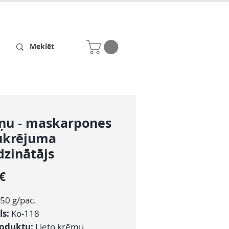
Receptes
Par mums
ņu - maskarpones
ukrējuma
dzinātājs
Cena
 €
50 g/pac.
ls:
Ko-118
roduktu:
Lieto krēmu,