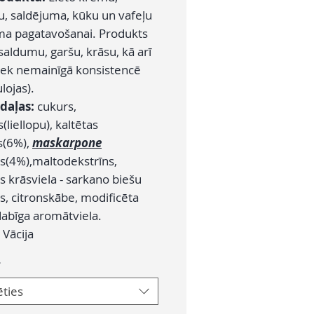
u, saldējuma, kūku un vafeļu
uma pagatavošanai. Produkts
saldumu, garšu, krāsu, kā arī
liek nemainīgā konsistencē
lojas).
daļas:
cukurs,
s(liellopu), kaltētas
s(6%),
maskarpone
is(4%),maltodekstrīns,
s krāsviela - sarkano biešu
s, citronskābe, modificēta
dabīga aromātviela.
:
Vācija
*
ēties