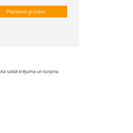
Pievienot grozam
tota saldā krējuma un turpina