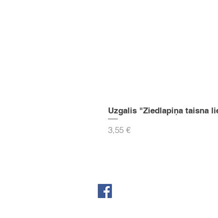
Uzgalis "Ziedlapiņa taisna li
Cena
3,55 €
Seko mums Facebook