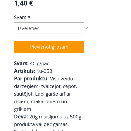
Cena
1,40 €
Svars
*
Pievienot grozam
Svars:
40 g/pac.
Artikuls:
Ku-053
Par produktu:
Visu veidu
dārzeņiem- tvaicējot, cepot,
sautējot. Labi garšo arī ar
rīsiem, makaroniem un
grikiem.
Deva:
20g maisījuma uz 500g
produkta vai pēc garšas.