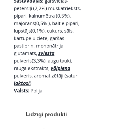
Sastāvdaļas:
garšvielas-
pētersīļi (2,2%) muskatrieksts,
pipari, kalnumētra (0,5%),
majorāns(0,5% ), baltie pipari,
lupstājs(0,1%), cukurs, sāls,
kartupeļu ciete, garšas
pastiprin. mononātrija
glutamāts,
sviesta
pulveris(3,3%), augu tauki,
rauga ekstrakts,
vājpiena
pulveris, aromatizētāji (satur
laktozi
)
Valsts:
Polija
Līdzīgi produkti