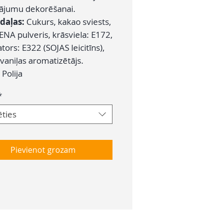
dājumu dekorēšanai.
daļas:
Cukurs, kakao sviests,
ENA pulveris, krāsviela: E172,
ors: E322 (SOJAS leicitīns),
vaniļas aromatizētājs.
:
Polija
*
ēties
Pievienot grozam