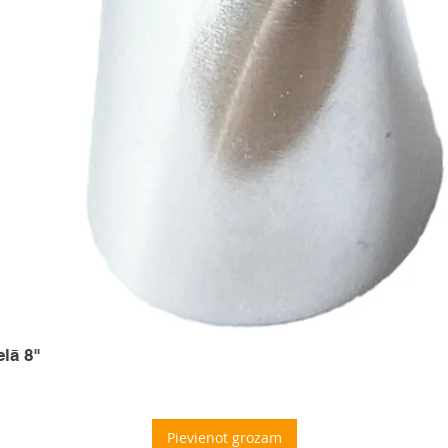
elā 8"
Pievienot grozam