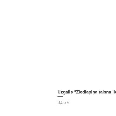
Uzgalis "Ziedlapiņa taisna li
Cena
3,55 €