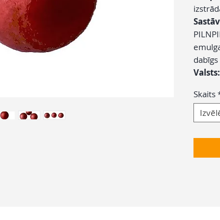
izstrā
Sastāv
PILNPI
emulgat
dabīgs 
Valsts
Skaits
Izvēl