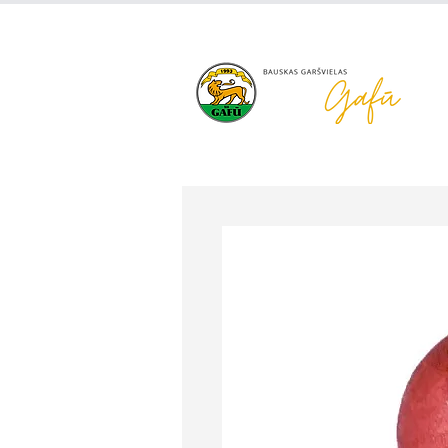
+371 63 922 465
gafu@inbo