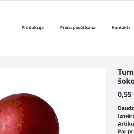
x.lv
P - Pk. 9:00 - 17:00, S - 9:00 - 14:00, Sv. - slēgts
Produkcija
Preču pasūtīšana
Kontakti
Tumš
šok
0,55
Daudz
Izmēr
Artiku
Par p