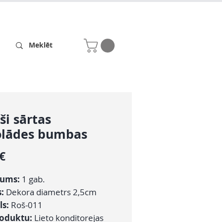
Receptes
Par mums
i sārtas
olādes bumbas
Cena
 €
ums:
1 gab.
s:
Dekora diametrs 2,5cm
ls:
Roš-011
roduktu:
Lieto konditorejas