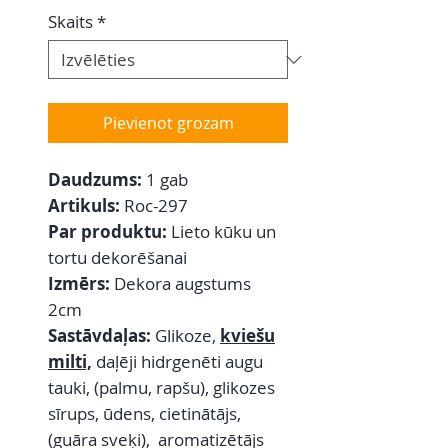
Skaits
*
Pievienot grozam
Daudzums:
1 gab
Artikuls:
Roc-297
Par produktu:
Lieto kūku un
tortu dekorēšanai
Izmērs:
Dekora augstums
2cm
Sastāvdaļas:
Glikoze,
kviešu
milti,
daļēji hidrgenēti augu
tauki, (palmu, rapšu), glikozes
sīrups, ūdens, cietinātājs,
(guāra sveķi), aromatizētājs