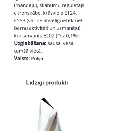
(mandeļu), skābumu regulētājs
citronskābe, krāsviela E124,
E153 (var nelabvēlīgi ietekmēt
bērnu aktivitāti un uzmanību),
konservants E202 (līdz 0,1%)
Uzglabāšana:
sausā, vēsā,
tumšā vietā.
Valsts:
Polija
Līdzīgi produkti