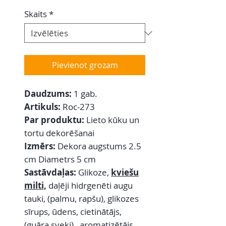
Skaits
*
Pievienot grozam
Daudzums:
1 gab.
Artikuls:
Roc-273
Par produktu:
Lieto kūku un
tortu dekorēšanai
Izmērs:
Dekora augstums 2.5
cm Diametrs 5 cm
Sastāvdaļas:
Glikoze,
kviešu
milti,
daļēji hidrgenēti augu
tauki, (palmu, rapšu), glikozes
sīrups, ūdens, cietinātājs,
(guāra sveķi), aromatizētājs