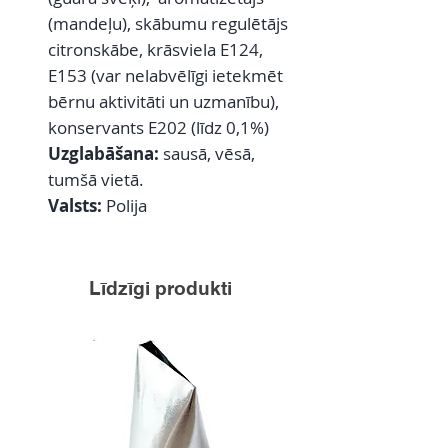
(mandeļu), skābumu regulētājs
citronskābe, krāsviela E124,
E153 (var nelabvēlīgi ietekmēt
bērnu aktivitāti un uzmanību),
konservants E202 (līdz 0,1%)
Uzglabāšana:
sausā, vēsā,
tumšā vietā.
Valsts:
Polija
Līdzīgi produkti