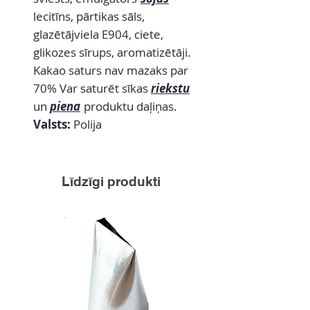
lecitīns, pārtikas sāls,
glazētājviela E904, ciete,
glikozes sīrups, aromatizētāji.
Kakao saturs nav mazaks par
70% Var saturēt sīkas
riekstu
un
piena
produktu daļiņas.
Valsts:
Polija
Līdzīgi produkti