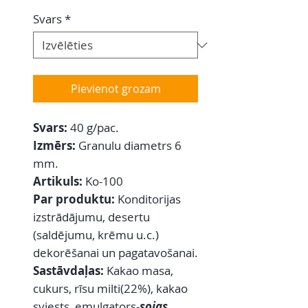
Svars
*
Pievienot grozam
Svars:
40 g/pac.
Izmērs:
Granulu diametrs 6
mm.
Artikuls:
Ko-100
Par produktu:
Konditorijas
izstrādājumu, desertu
(saldējumu, krēmu u.c.)
dekorēšanai un pagatavošanai.
Sastāvdaļas:
Kakao masa,
cukurs, rīsu milti(22%), kakao
sviests, emulgators-
sojas