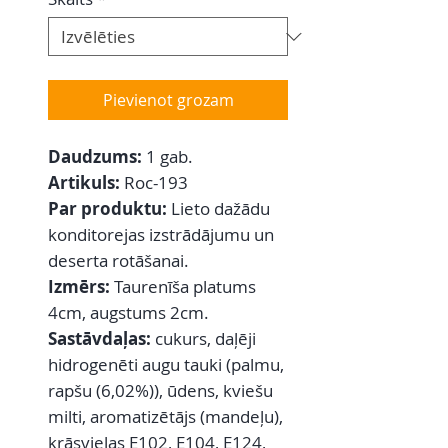
Pievienot grozam
Daudzums:
1 gab.
Artikuls:
Roc-193
Par produktu:
Lieto dažādu
konditorejas izstrādājumu un
deserta rotāšanai.
Izmērs:
Taurenīša platums
4cm, augstums 2cm.
Sastāvdaļas:
cukurs, daļēji
hidrogenēti augu tauki (palmu,
rapšu (6,02%)), ūdens, kviešu
milti, aromatizētājs (mandeļu),
krāsvielas E102, E104, E124,