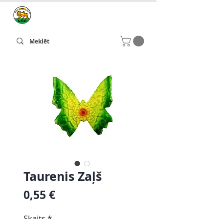
Taurenis Zaļš
Cena
0,55 €
Skaits
*