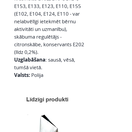
E153, E133, E123, E110, E155
(E102, E104, E124, E110 - var
nelabvēlīgi ietekmēt bērnu
aktivitāti un uzmanību),
skābuma regulētājs -
citronskābe, konservants E202
(līdz 0,2%).
Uzglabāšana
: sausā, vēsā,
tumšā vietā.
Valsts:
Polija
Līdzīgi produkti