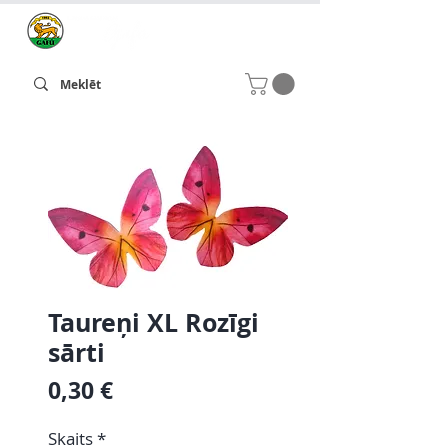
Taureņi XL Rozīgi
sārti
Cena
0,30 €
Skaits
*