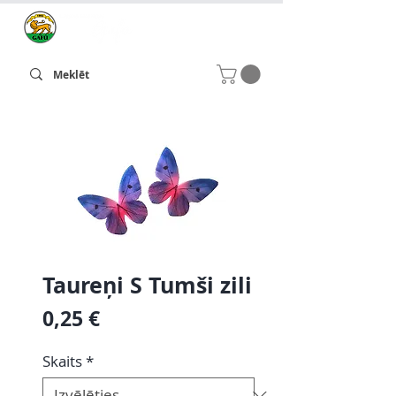
Taureņi S Tumši zili
Cena
0,25 €
Skaits
*