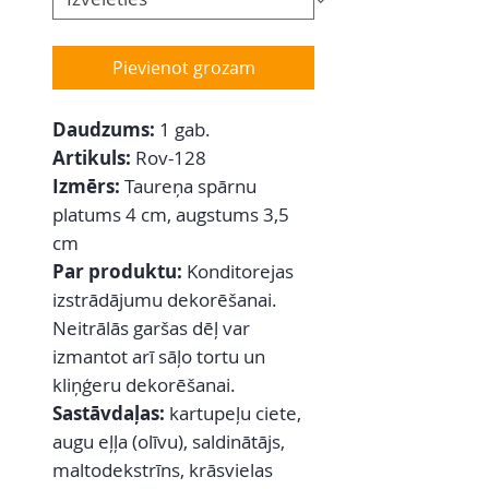
Pievienot grozam
Daudzums:
1 gab.
Artikuls:
Rov-128
Izmērs:
Taureņa spārnu
platums 4 cm, augstums 3,5
cm
Par produktu:
Konditorejas
izstrādājumu dekorēšanai.
Neitrālās garšas dēļ var
izmantot arī sāļo tortu un
kliņģeru dekorēšanai.
Sastāvdaļas:
kartupeļu ciete,
augu eļļa (olīvu), saldinātājs,
maltodekstrīns, krāsvielas