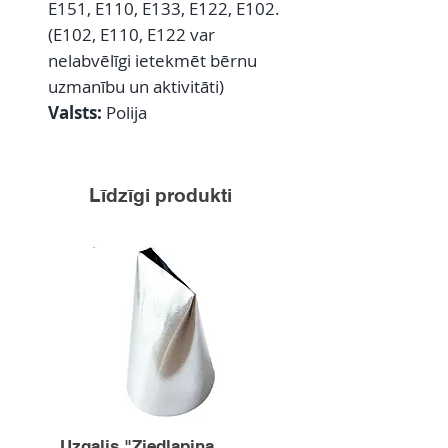
E151, E110, E133, E122, E102.
(E102, E110, E122 var
nelabvēlīgi ietekmēt bērnu
uzmanību un aktivitāti)
Valsts:
Polija
Līdzīgi produkti
Uzgalis "Ziedlapiņa
Uzgalis "Zvaigznīte