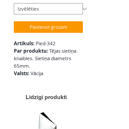
Pievienot grozam
Artikuls:
Pied-342
Par produktu:
Tējas sietiņa
knaibles. Sietiņa diametrs
65mm.
Valsts:
Vācija
Līdzīgi produkti