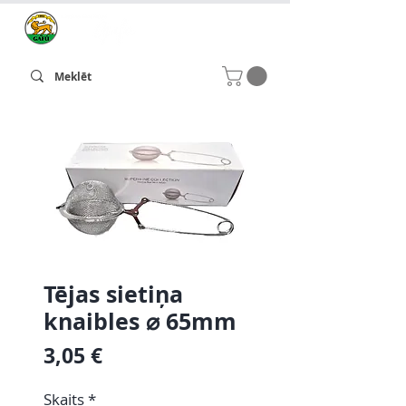
Tējas sietiņa
knaibles ⌀ 65mm
Cena
3,05 €
Skaits
*