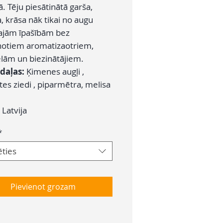
. Tēju piesātinātā garša,
, krāsa nāk tikai no augu
ajām īpašībām bez
notiem aromatizaotriem,
elām un biezinātājiem.
daļas:
Ķimenes augļi ,
es ziedi , piparmētra, melisa
:
Latvija
*
ēties
Pievienot grozam