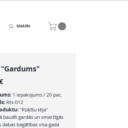
Receptes
Par mums
a "Gardums"
Cena
 €
zums:
1
iepakojums / 20 pac.
ls:
Rts-012
roduktu:
"Rūķīšu tēja"
ā baudīt gardās un smaržīgās
s dabas bagātības visa gada