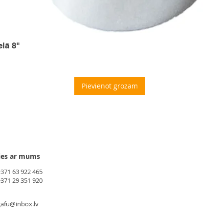
elā 8"
Pievienot grozam
ies ar mums
+371 63 922 465
+371 29 351 920
gafu@inbox.lv