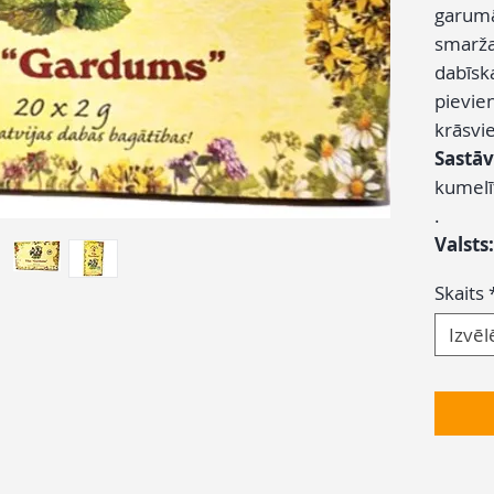
garumā
smarža
dabīsk
pievie
krāsvi
Sastāv
kumelīt
.
Valsts
Skaits
Izvēl