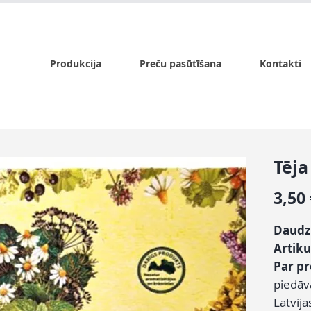
x.lv
P - Pk. 9:00 - 17:00, S - 9:00 - 14:00, Sv. - slēgts
Produkcija
Preču pasūtīšana
Kontakti
Tēj
3,50
Daud
Artiku
Par p
piedāv
Latvija