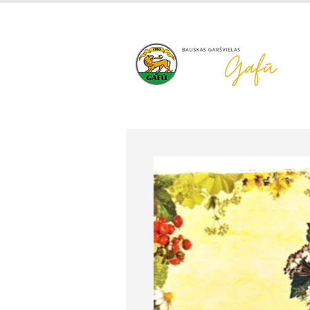
+371 63 922 465
gafu@inbo