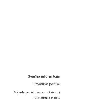
Uzgalis "Zvaigznīte 3"
Cena
3,55 €
Svarīga informācija
Privātuma politika
Mājaslapas lietošanas noteikumi
Atteikuma tiesības