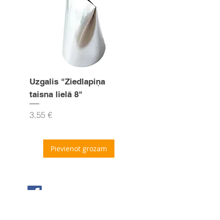
Uzgalis "Ziedlapiņa
Uzgalis "Zvaigznīte
taisna lielā 8"
15mm
Cena
Cena
3,55 €
3,55 €
Pievienot grozam
Seko mums Facebook