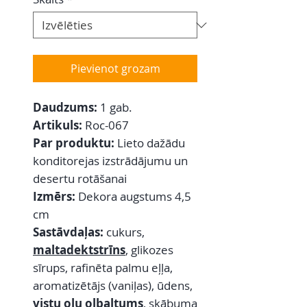
Pievienot grozam
Daudzums:
1 gab.
Artikuls:
Roc-067
Par produktu:
Lieto dažādu
konditorejas izstrādājumu un
desertu rotāšanai
Izmērs:
Dekora augstums 4,5
cm
Sastāvdaļas:
cukurs,
maltadektstrīns
, glikozes
sīrups, rafinēta palmu eļļa,
aromatizētājs (vaniļas), ūdens,
vistu olu olbaltums
, skābuma