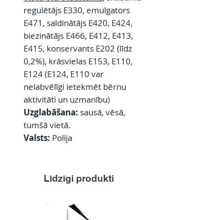
regulētājs E330, emulgators
E471, saldinātājs E420, E424,
biezinātājs E466, E412, E413,
E415, konservants E202 (līdz
0,2%), krāsvielas E153, E110,
E124 (E124, E110 var
nelabvēlīgi ietekmēt bērnu
aktivitāti un uzmanību)
Uzglabāšana:
sausā, vēsā,
tumšā vietā.
Valsts:
Polija
Līdzīgi produkti