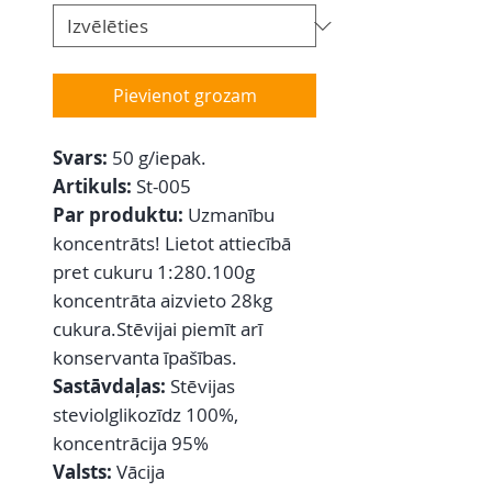
Pievienot grozam
Svars:
50 g/iepak.
Artikuls:
St-005
Par produktu:
Uzmanību
koncentrāts! Lietot attiecībā
pret cukuru 1:280.100g
koncentrāta aizvieto 28kg
cukura.Stēvijai piemīt arī
konservanta īpašības.
Sastāvdaļas:
Stēvijas
steviolglikozīdz 100%,
koncentrācija 95%
Valsts:
Vācija