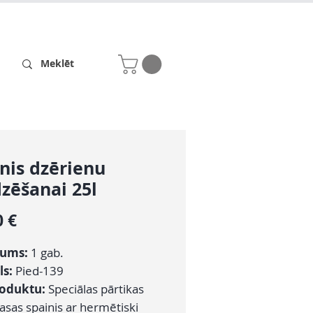
Receptes
Par mums
nis dzērienu
zēšanai 25l
Cena
0 €
ums:
1 gab.
ls:
Pied-139
roduktu:
Speciālas pārtikas
asas spainis ar hermētiski