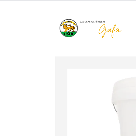
+371 63 922 465
gafu@inbo