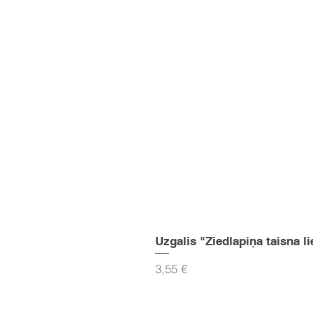
Uzgalis "Ziedlapiņa taisna li
Cena
3,55 €