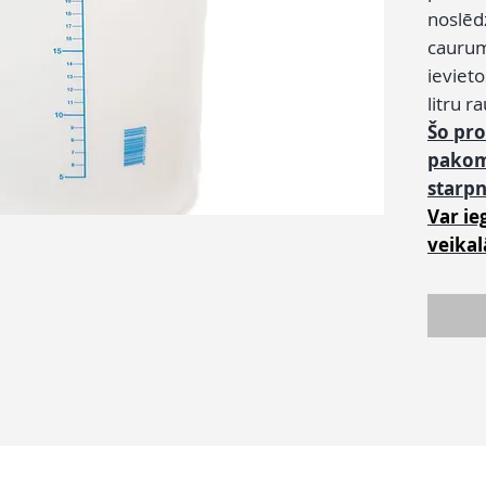
noslēd
caurum
ievieto
litru r
Šo pr
pako
starp
Var ie
veikal