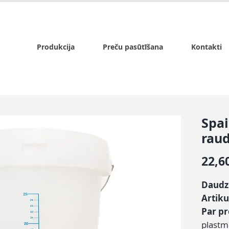
x.lv
P - Pk. 9:00 - 17:00, S - 9:00 - 14:00, Sv. - slēgts
Produkcija
Preču pasūtīšana
Kontakti
Spai
raud
22,6
Daudz
Artiku
Par p
plastm