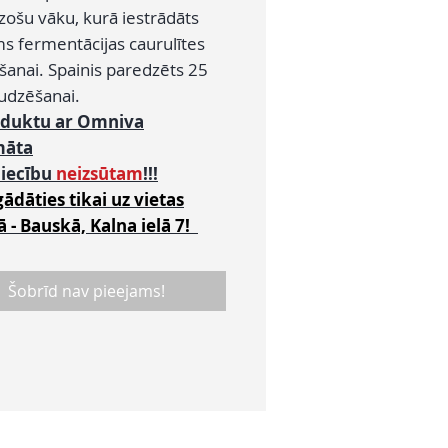
zošu vāku, kurā iestrādāts
s fermentācijas caurulītes
šanai. Spainis paredzēts 25
audzēšanai.
oduktu ar Omniva
māta
niecību
neizsūtam
!!!
gādāties tikai uz vietas
ā - Bauskā, Kalna ielā 7!
Šobrīd nav pieejams!