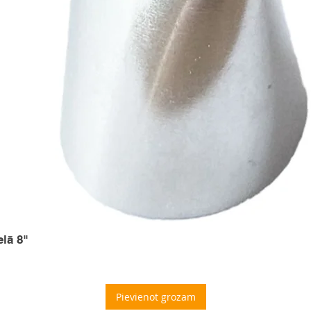
elā 8"
Pievienot grozam