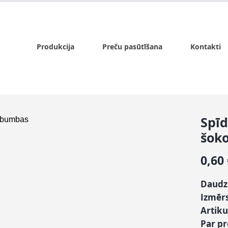
x.lv
P - Pk. 9:00 - 17:00, S - 9:00 - 14:00, Sv. - slēgts
Produkcija
Preču pasūtīšana
Kontakti
Spīd
šok
0,60
Daudz
Izmēr
Artiku
Par p