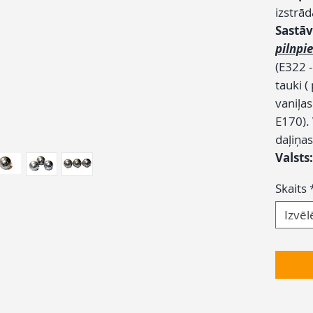
izstrā
Sastāv
pilnpi
(E322 -
tauki (
vaniļas
E170). 
daļiņas
Valsts
Skaits
Izvēl