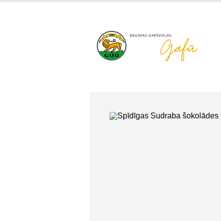
+371 63 922 465
gafu@inbo