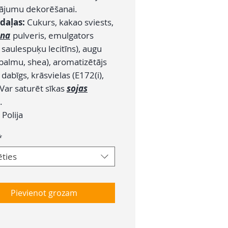
dājumu dekorēšanai.
daļas:
Cukurs, kakao sviests,
ena
pulveris, emulgators
 saulespuķu lecitīns), augu
 palmu, shea), aromatizētājs
 dabīgs, krāsvielas (E172(i),
Var saturēt sīkas
sojas
.
:
Polija
*
ēties
Pievienot grozam