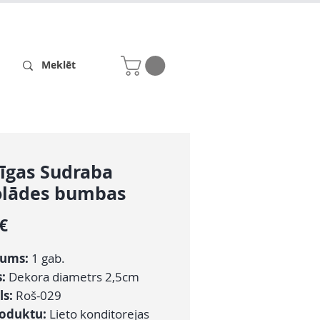
Receptes
Par mums
īgas Sudraba
olādes bumbas
Cena
 €
ums:
1 gab.
s:
Dekora diametrs 2,5cm
ls:
Roš-029
roduktu:
Lieto konditorejas